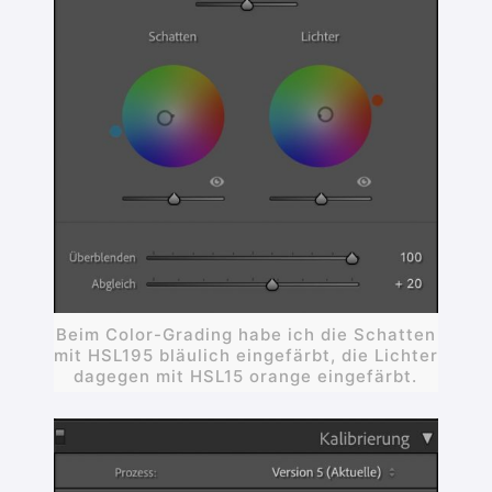
Beim Color-Grading habe ich die Schatten
mit HSL195 bläulich eingefärbt, die Lichter
dagegen mit HSL15 orange eingefärbt.