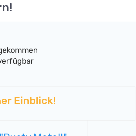
rn!
zugekommen
verfügbar
r Einblick!