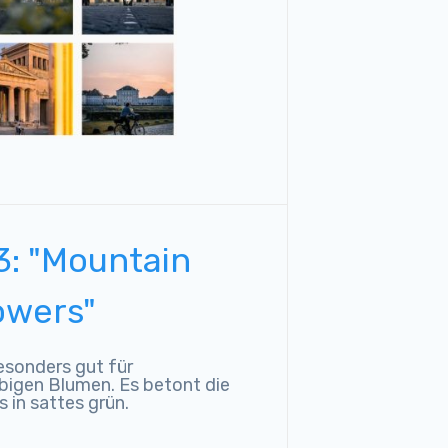
3: "Mountain
owers"
esonders gut für
igen Blumen. Es betont die
 in sattes grün.